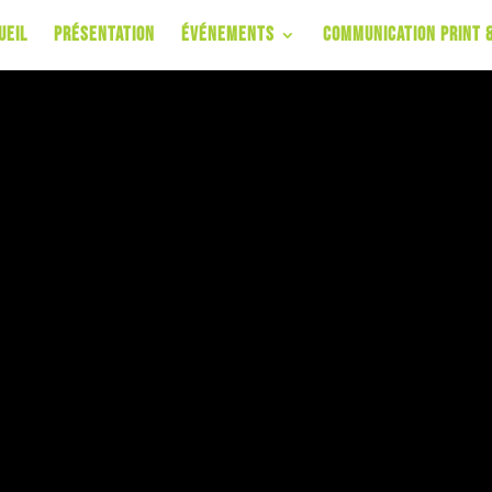
ueil
Présentation
Événements
Communication Print &