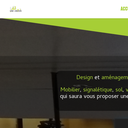
Acc
Design
et
aménageme
Mobilier
,
signalétique
,
sol
,
qui saura vous proposer u