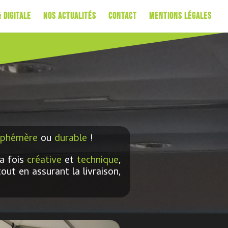
 Digitale
Nos Actualités
Contact
Mentions Légales
éphémère
ou
durable
!
a fois
créative
et
technique
,
tout en assurant la livraison,