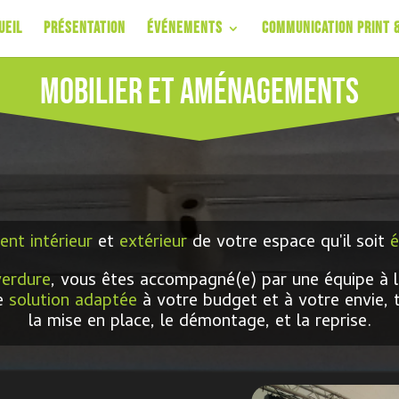
ueil
Présentation
Événements
Communication Print &
Mobilier et Aménagements
nt intérieur
et
extérieur
de votre espace qu'il soit
verdure
, vous êtes accompagné(e) par une équipe à l
ne
solution adaptée
à votre
budget
et à votre
envie, 
la mise en place, le démontage, et la reprise.